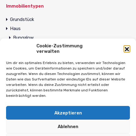
Immobilientypen
Grundstück
Haus
Bungalow
Cookie-Zustimmung
Wohnung
verwalten
Mainhaus Immobilien
Um dir ein optimales Erlebnis zu bieten, verwenden wir Technologien
wie Cookies, um Geräteinformationen zu speichern und/oder darauf
zuzugreifen. Wenn du diesen Technologien zustimmst, können wir
Am Römerbrunnen 2, 65479
Daten wie das Surfverhalten oder eindeutige IDs auf dieser Website
verarbeiten. Wenn du deine Zustimmung nicht erteilst oder
Raunheim
zurückziehst, können bestimmte Merkmale und Funktionen
beeinträchtigt werden.
061422077212
Akzeptieren
info@mainhaus-immobilien.de
Ablehnen