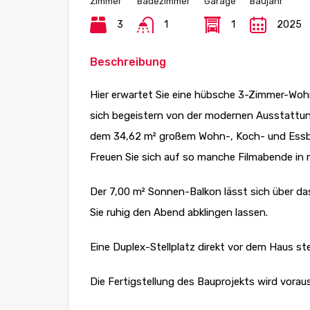
Zimmer
Badezimmer
Garage
Baujahr
3
1
1
2025
Beschreibung
Hier erwartet Sie eine hübsche 3-Zimmer-Wo
sich begeistern von der modernen Ausstattu
dem 34,62 m² großem Wohn-, Koch- und Essbere
Freuen Sie sich auf so manche Filmabende in n
Der 7,00 m² Sonnen-Balkon lässt sich über d
Sie ruhig den Abend abklingen lassen.
Eine Duplex-Stellplatz direkt vor dem Haus st
Die Fertigstellung des Bauprojekts wird vorau