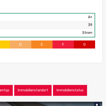
A+
39
Strom
C
D
E
F
G
ientyp
Immobilienstandort
Immobilienstatus