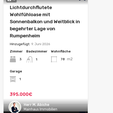
Lichtdurchflutete
Wohlfühloase mit
Sonnenbalkon und Weitblick in
begehrter Lage von
Rumpenheim
Hinzugefügt:
9. Juni 2026
Zimmer
Badezimmer
Wohnfläche
m2
3
78
1
Garage
1
395.000€
Herr M. Abiche
Mainhaus Immobilien